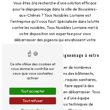
Vous êtes à la recherche d'une solution efficace
pour le dépigeonnage dans la ville de Bouxières-
aux-Chênes ? Tous Nuisibles Lorraine est
l'entreprise qu'il vous faut. Spécialisée dans la lutte
contre les nuisibles, Tous Nuisibles Lorraine met à
votre disposition son expertise pour vous
débarrasser des pigeons qui envahissent votre
espace.
Des professionnels du dépigeonnage à votre
service
Ce site utilise des cookies et
Les pigeons peuvent causer de nombreux
vous donne le contrôle sur
ceux que vous souhaitez
désagréments : dégradations des bâtiments,
activer
salissures, nuisances sonores, risques sanitaires,
etc. Il est donc essentiel de faire appel à des
Tout accepter
professionnels qualifiés pour s'en débarrasser. Tous
Nuisibles Lorraine dispose d'une équipe
Tout refuser
expérimentée et formée aux techniques de