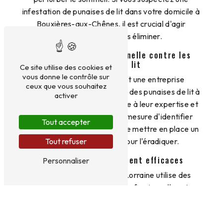
infestation de punaises de lit dans votre domicile à
Bouxières-aux-Chênes, il est crucial d'agir
rapidement pour les éliminer.
Intervention professionnelle contre les
punaises de lit
Ce site utilise des cookies et
vous donne le contrôle sur
Tous Nuisibles Lorraine est une entreprise
ceux que vous souhaitez
spécialisée dans le traitement des punaises de lit à
activer
Bouxières-aux-Chênes. Grâce à leur expertise et
leur savoir-faire, ils sont en mesure d'identifier
Tout accepter
l'ampleur de l'infestation et de mettre en place un
plan d'action efficace pour l'éradiquer.
Tout refuser
Techniques de traitement efficaces
Personnaliser
L'équipe de Tous Nuisibles Lorraine utilise des
méthodes de traitement professionnelles et
respectueuses de l'environnement pour éliminer les
punaises de lit. Le traitement peut comprendre