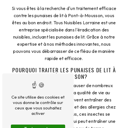
Si vous êtes à la recherche d'un traitement efficace
contre les punaises de lit à Pont-à-Mousson, vous
êtes au bon endroit. Tous Nuisibles Lorraine est une
entreprise spécialisée dans l'éradication des
nuisibles, incluant les punaises de lit. Grâce à notre
expertise et à nos méthodes innovantes, nous
pouvons vous débarrasser de ce fléau de manière
rapide et efficace.
POURQUOI TRAITER LES PUNAISES DE LIT À
PONT-À-MOUSSON?
Les punaises de lit peuvent causer de nombreux
désagréments et affecter la qualité de vie au
Ce site utilise des cookies et
quotidien. Leurs piqûres peuvent entraîner des
vous donne le contrôle sur
démangeaisons, des rougeurs et des allergies chez
ceux que vous souhaitez
activer
certaines personnes. De plus, ces insectes se
reproduisent rapidement, ce qui peut entraîner une