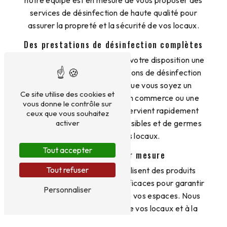
notre équipe est en mesure de vous proposer des
services de désinfection de haute qualité pour
assurer la propreté et la sécurité de vos locaux.
Des prestations de désinfection complètes
Tous Nuisibles Lorraine met à votre disposition une
gamme complète de prestations de désinfection
adaptées à vos besoins. Que vous soyez un
Ce site utilise des cookies et
particulier, une entreprise, un commerce ou une
vous donne le contrôle sur
collectivité, notre équipe intervient rapidement
ceux que vous souhaitez
pour éliminer tout type de nuisibles et de germes
activer
présents dans vos locaux.
Tout accepter
Des solutions sur mesure
Tout refuser
Nos techniciens qualifiés utilisent des produits
certifiés et des techniques efficaces pour garantir
Personnaliser
une désinfection optimale de vos espaces. Nous
nous adaptons à la nature de vos locaux et à la
sensibilité de vos surfaces pour vous fournir des